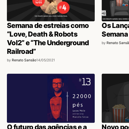
Semana de estreias como
Os Lanç
“Love, Death & Robots
Semana 
Vol2” e “The Underground
by
Renato Sans
Railroad”
by
Renato Sansão
14/05/2021
O futuro das agências e a
Novo pod