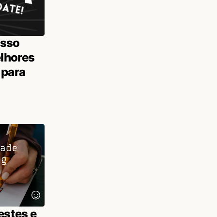
osso
lhores
 para
estes e