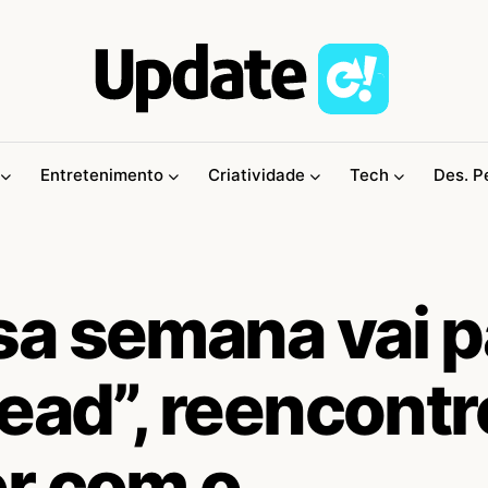
Entretenimento
Criatividade
Tech
Des. P
a semana vai p
ead”, reencontr
r com o