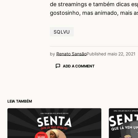
de streamings e também dicas esp
gostosinho, mas animado, mais a
SQLVU
by
Renato Sansão
Published
maio 22, 2021
ADD A COMMENT
login
LEIA TAMBÉM