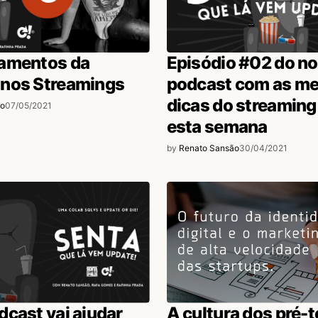
amentos da
Episódio #02 do n
nos Streamings
podcast com as me
dicas do streaming
ão
07/05/2021
esta semana
by
Renato Sansão
30/04/2021
cast vai ajudar
A cultura dos pré-t