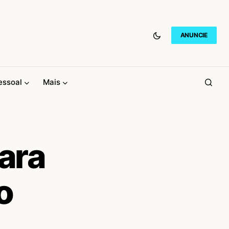
ANUNCIE
essoal
Mais
ara
o