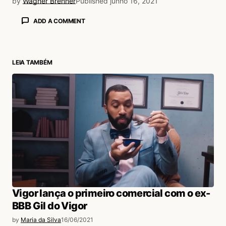
by
Wagner Brenner
Published
junho 16, 2021
ADD A COMMENT
LEIA TAMBÉM
login
Vigor lança o primeiro comercial com o ex-
BBB Gil do Vigor
by
Maria da Silva
16/06/2021