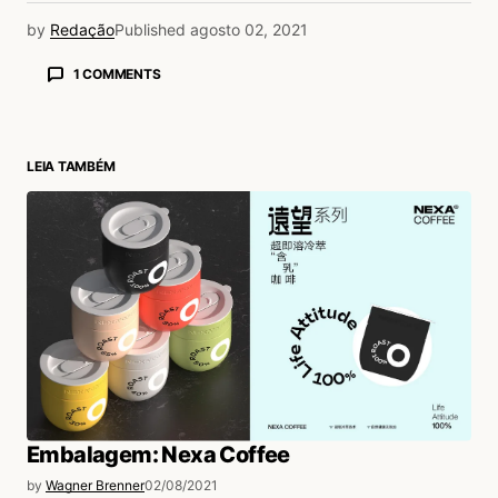
by
Redação
Published
agosto 02, 2021
1 COMMENTS
Joel Ferraresso
03/08/2021 às 3:22 PM
BAcana o projeto, realmente inovador, mas
LEIA TAMBÉM
não consegui acessar nenhum produto direto
do vídeo !
Acesse para responder
login
Embalagem: Nexa Coffee
by
Wagner Brenner
02/08/2021