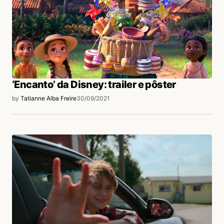
‘Encanto’ da Disney: trailer e pôster
by
Tatianne Alba Freire
30/09/2021