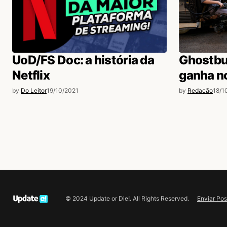
UoD/FS Doc: a história da
Ghostbu
Netflix
ganha no
by
Do Leitor
19/10/2021
by
Redação
18/1
Enviar Pos
© 2024 Update or Die!. All Rights Reserved.