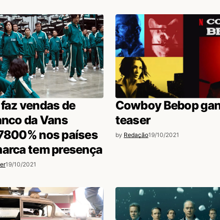
faz vendas de
Cowboy Bebop ga
anco da Vans
teaser
 7800% nos países
by
Redação
19/10/2021
marca tem presença
er
19/10/2021