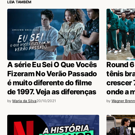
LEIA TAMBÉM
A série Eu Sei O Que Vocês
Round 6 
Fizeram No Verão Passado
tênis br
é muito diferente do filme
crescer
de 1997. Veja as diferenças
onde a 
by
Maria da Silva
20/10/2021
by
Wagner Brenn