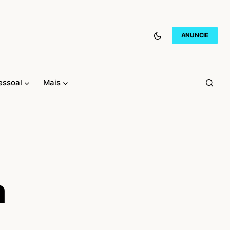
ANUNCIE
essoal
Mais
m