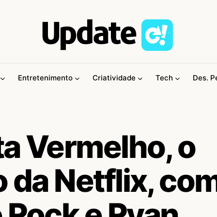
Entretenimento
Criatividade
Tech
Des. P
rta Vermelho, o
o da Netflix, co
e Rock e Ryan