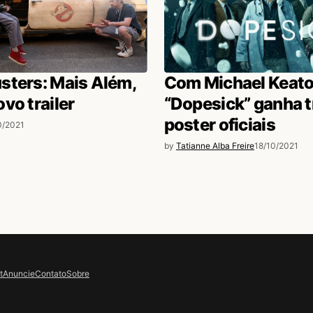
sters: Mais Além,
Com Michael Keato
vo trailer
“Dopesick” ganha tr
poster oficiais
0/2021
by
Tatianne Alba Freire
18/10/2021
t
Anuncie
Contato
Sobre