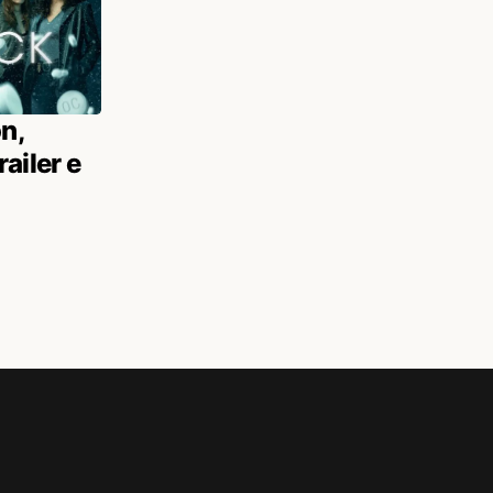
n,
ailer e