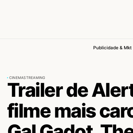
Publicidade & Mkt
CINEMA
STREAMING
Trailer de Ale
filme mais car
Gal Gadot, Th