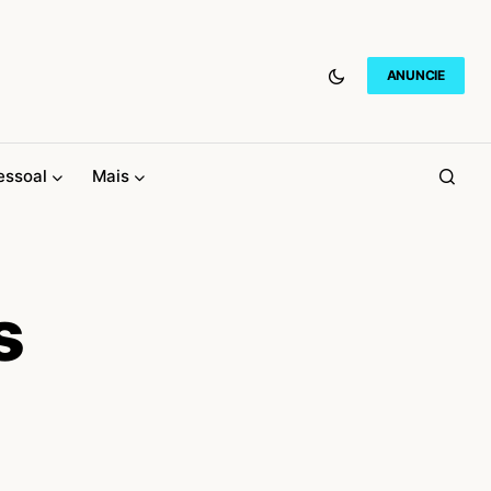
ANUNCIE
essoal
Mais
s