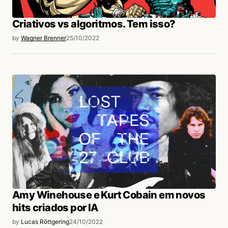
Criativos vs algoritmos. Tem isso?
by
Wagner Brenner
25/10/2022
Amy Winehouse e Kurt Cobain em novos
hits criados por IA
by
Lucas Röttgering
24/10/2022