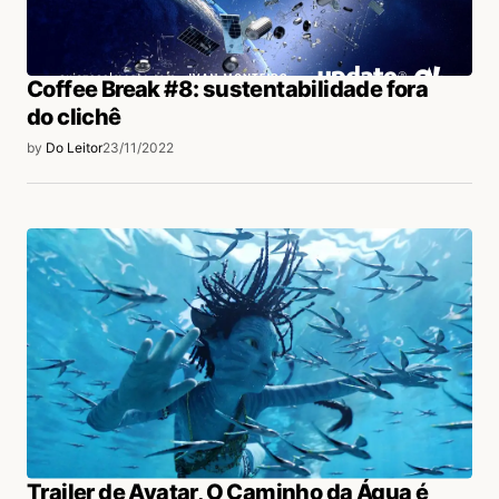
Coffee Break #8: sustentabilidade fora
do clichê
by
Do Leitor
23/11/2022
Trailer de Avatar, O Caminho da Água é