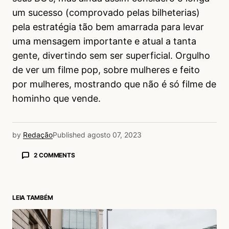
um sucesso (comprovado pelas bilheterias)
pela estratégia tão bem amarrada para levar
uma mensagem importante e atual a tanta
gente, divertindo sem ser superficial. Orgulho
de ver um filme pop, sobre mulheres e feito
por mulheres, mostrando que não é só filme de
hominho que vende.
by
Redação
Published
agosto 07, 2023
2 COMMENTS
Fabiano Holtsmann
07/08/2023 às 2:00 PM
Sim!! Está sendo uma enorme conquista para o
LEIA TAMBÉM
universo feminino. Uma belíssima estratégia de
mkt e um budget de centenas de milhões de