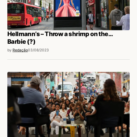
Acesse para responder
Hellmann’s – Throw a shrimp on the…
login
Barbie (?)
by
Redação
03/08/2023