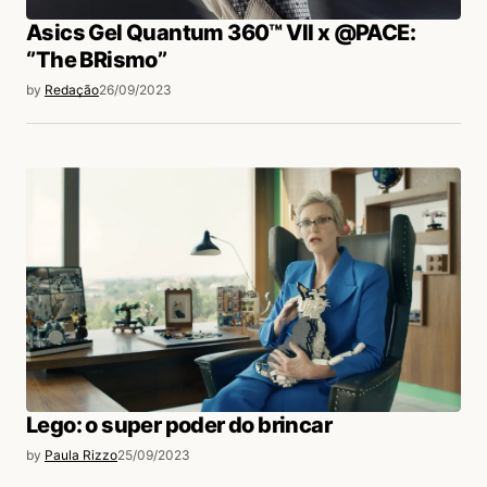
Asics Gel Quantum 360™ VII x @PACE:
‘’The BRismo’’
by
Redação
26/09/2023
Lego: o super poder do brincar
by
Paula Rizzo
25/09/2023