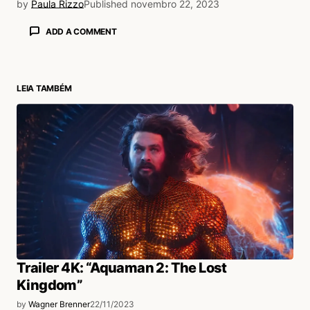
by
Paula Rizzo
Published
novembro 22, 2023
ADD A COMMENT
LEIA TAMBÉM
login
Trailer 4K: “Aquaman 2: The Lost
Kingdom”
by
Wagner Brenner
22/11/2023