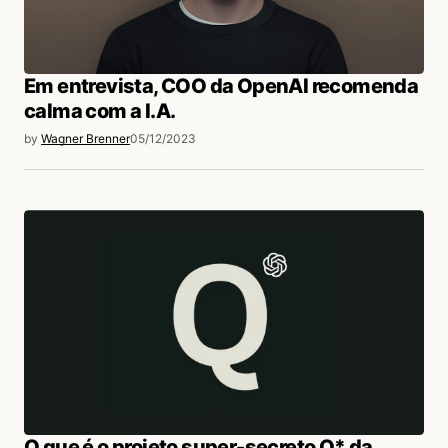
Em entrevista, COO da OpenAI recomenda
calma com a I.A.
by
Wagner Brenner
05/12/2023
O que é o projeto super-secreto Q* da