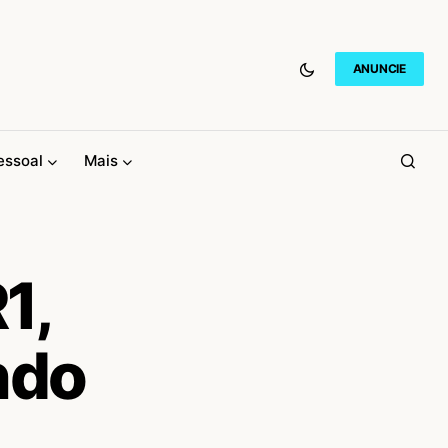
ANUNCIE
essoal
Mais
1,
ndo