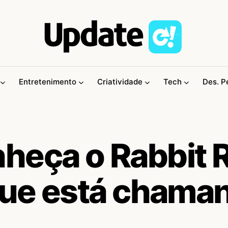
Entretenimento
Criatividade
Tech
Des. P
heça o Rabbit R
 que está chama