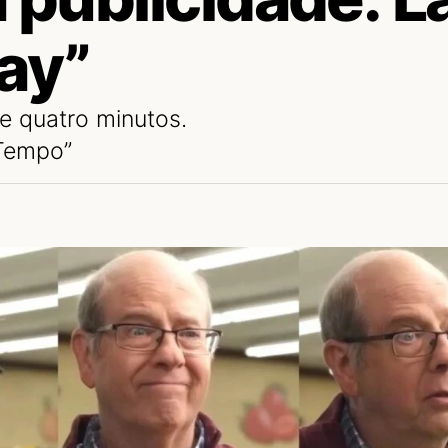
ay”
de quatro minutos.
 Tempo”