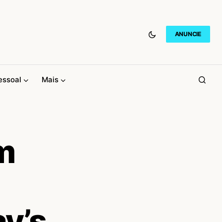
ANUNCIE
essoal
Mais
m
ay’s