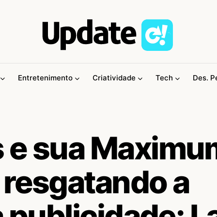
Entretenimento
Criatividade
Tech
Des. P
s e sua Maximu
 resgatando a
a publicidade: L