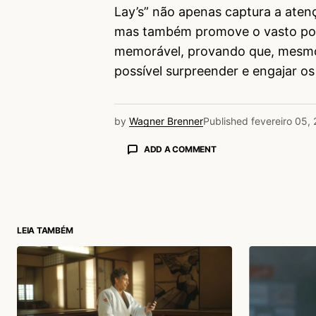
Lay’s” não apenas captura a aten
mas também promove o vasto port
memorável, provando que, mesmo
possível surpreender e engajar o
by
Wagner Brenner
Published
fevereiro 05,
ADD A COMMENT
login
LEIA TAMBÉM