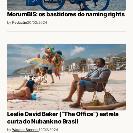
MorumBIS: os bastidores do naming rights
by
Redação
20/02/2024
Leslie David Baker (“The Office”) estrela
curta do Nubank no Brasil
by
Wagner Brenner
19/02/2024