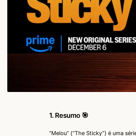
1. Resumo 🎯
“Melou” (“The Sticky”) é uma séri