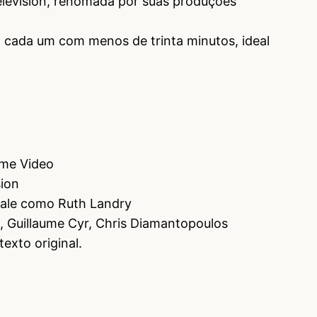
levision, renomada por suas produções
, cada um com menos de trinta minutos, ideal
ime Video
ion
dale como Ruth Landry
, Guillaume Cyr, Chris Diamantopoulos
exto original.