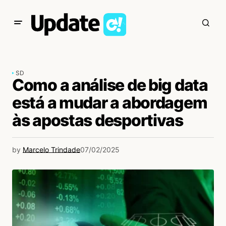
SD
Como a análise de big data
está a mudar a abordagem
às apostas desportivas
by
Marcelo Trindade
07/02/2025