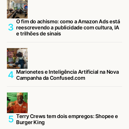
O fim do achismo: como a Amazon Ads está
reescrevendo a publicidade com cultura, IA
e trilhões de sinais
Marionetes e Inteligência Artificial na Nova
Campanha da Confused.com
Terry Crews tem dois empregos: Shopee e
Burger King