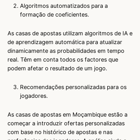
Algoritmos automatizados para a
formação de coeficientes.
As casas de apostas utilizam algoritmos de IA e
de aprendizagem automática para atualizar
dinamicamente as probabilidades em tempo
real. Têm em conta todos os factores que
podem afetar o resultado de um jogo.
Recomendações personalizadas para os
jogadores.
As casas de apostas em Moçambique estão a
começar a introduzir ofertas personalizadas
com base no histórico de apostas e nas