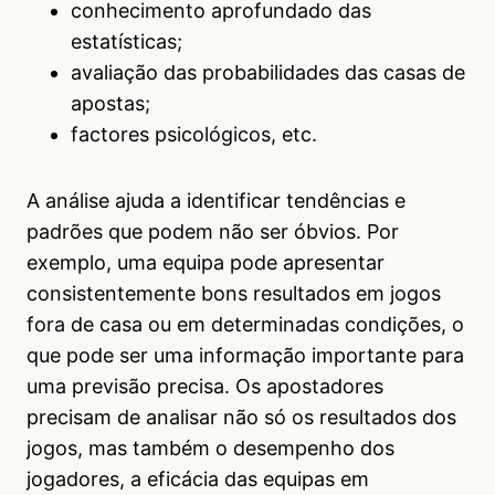
conhecimento aprofundado das
estatísticas;
avaliação das probabilidades das casas de
apostas;
factores psicológicos, etc.
A análise ajuda a identificar tendências e
padrões que podem não ser óbvios. Por
exemplo, uma equipa pode apresentar
consistentemente bons resultados em jogos
fora de casa ou em determinadas condições, o
que pode ser uma informação importante para
uma previsão precisa. Os apostadores
precisam de analisar não só os resultados dos
jogos, mas também o desempenho dos
jogadores, a eficácia das equipas em