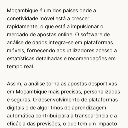
Moçambique é um dos países onde a
conetividade móvel está a crescer
rapidamente, o que está a impulsionar o
mercado de apostas online. O software de
análise de dados integra-se em plataformas
móveis, fornecendo aos utilizadores acesso a
estatísticas detalhadas e recomendações em
tempo real.
Assim, a análise torna as apostas desportivas
em Moçambique mais precisas, personalizadas
e seguras. O desenvolvimento de plataformas
digitais e de algoritmos de aprendizagem
automática contribui para a transparência e a
eficácia das previsões, o que tem um impacto