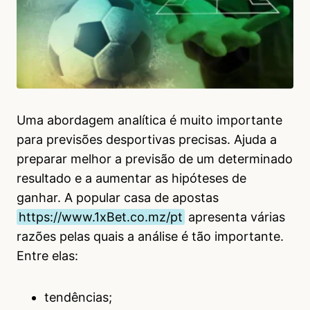
Uma abordagem analítica é muito importante
para previsões desportivas precisas. Ajuda a
preparar melhor a previsão de um determinado
resultado e a aumentar as hipóteses de
ganhar. A popular casa de apostas
https://www.1xBet.co.mz/pt
apresenta várias
razões pelas quais a análise é tão importante.
Entre elas:
tendências;