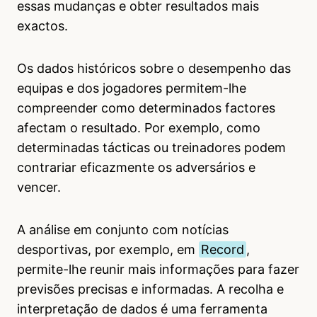
essas mudanças e obter resultados mais
exactos.
Os dados históricos sobre o desempenho das
equipas e dos jogadores permitem-lhe
compreender como determinados factores
afectam o resultado. Por exemplo, como
determinadas tácticas ou treinadores podem
contrariar eficazmente os adversários e
vencer.
A análise em conjunto com notícias
desportivas, por exemplo, em
Record
,
permite-lhe reunir mais informações para fazer
previsões precisas e informadas. A recolha e
interpretação de dados é uma ferramenta