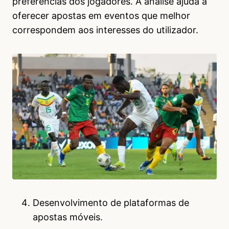
preferências dos jogadores. A análise ajuda a
oferecer apostas em eventos que melhor
correspondem aos interesses do utilizador.
Desenvolvimento de plataformas de
apostas móveis.