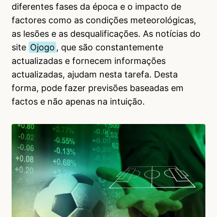
diferentes fases da época e o impacto de
factores como as condições meteorológicas,
as lesões e as desqualificações. As notícias do
site
Ojogo
, que são constantemente
actualizadas e fornecem informações
actualizadas, ajudam nesta tarefa. Desta
forma, pode fazer previsões baseadas em
factos e não apenas na intuição.