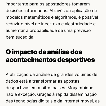
importante para os apostadores tomarem
decisões informadas. Através da aplicação de
modelos matemáticos e algoritmos, é possível
reduzir o nível de incerteza e aleatoriedade e
aumentar a probabilidade de uma previsão
bem sucedida.
O impacto da análise dos
acontecimentos desportivos
A utilização da análise de grandes volumes de
dados está a transformar as apostas
desportivas em muitos países. Moçambique
não é exceção. Graças à rápida disseminação
das tecnologias digitais e da Internet móvel, as