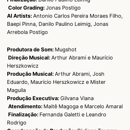
Color Grading:
Jonas Postigo
AI Artists:
Antonio Carlos Pereira Moraes Filho,
Baepi Pinna, Danilo Paulino Leimig, Jonas
Arrebola Postigo
Produtora de Som:
Mugshot
Direção Musical:
Arthur Abrami e Maurício
Herszkowicz
Produção Musical:
Arthur Abrami, Josh
Eduardo, Maurício Herszkowicz e Mister
Maguila
Produção Executiva:
Gilvana Viana
Atendimento:
Maitê Magoga e Marcelo Amaral
Finalização:
Fernanda Galetti e Leandro
Rodrigo