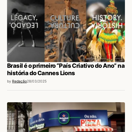
Brasil é o primeiro “País Criativo do Ano” na
história do Cannes Lions
by
Redação
28/03/2025