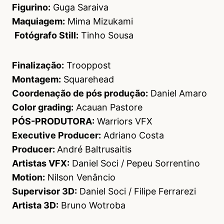
Figurino:
Guga Saraiva
Maquiagem:
Mima Mizukami
Fotógrafo Still:
Tinho Sousa
Finalização:
Trooppost
Montagem:
Squarehead
Coordenação de pós produção:
Daniel Amaro
Color grading:
Acauan Pastore
PÓS-PRODUTORA:
Warriors VFX
Executive Producer:
Adriano Costa
Producer:
André Baltrusaitis
Artistas VFX:
Daniel Soci / Pepeu Sorrentino
Motion:
Nilson Venâncio
Supervisor 3D:
Daniel Soci / Filipe Ferrarezi
Artista 3D:
Bruno Wotroba