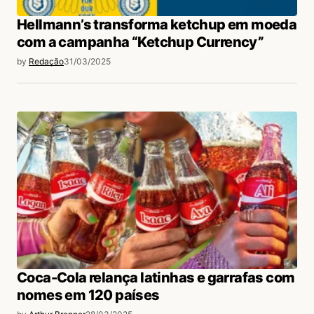
Hellmann’s transforma ketchup em moeda
com a campanha “Ketchup Currency”
by
Redação
31/03/2025
Coca-Cola relança latinhas e garrafas com
nomes em 120 países