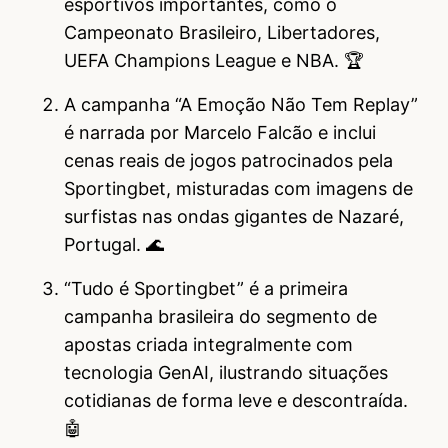
esportivos importantes, como o
Campeonato Brasileiro, Libertadores,
UEFA Champions League e NBA. 🏆
A campanha “A Emoção Não Tem Replay”
é narrada por Marcelo Falcão e inclui
cenas reais de jogos patrocinados pela
Sportingbet, misturadas com imagens de
surfistas nas ondas gigantes de Nazaré,
Portugal. 🌊
“Tudo é Sportingbet” é a primeira
campanha brasileira do segmento de
apostas criada integralmente com
tecnologia GenAI, ilustrando situações
cotidianas de forma leve e descontraída.
🤖