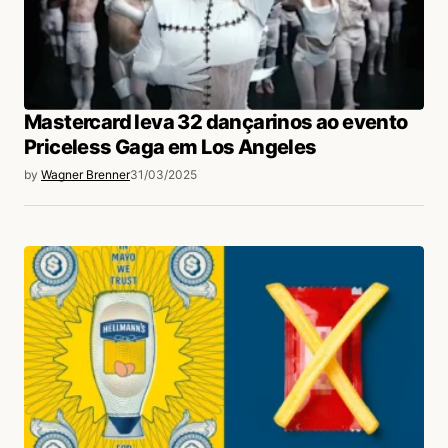
Mastercard leva 32 dançarinos ao evento
Priceless Gaga em Los Angeles
by
Wagner Brenner
31/03/2025