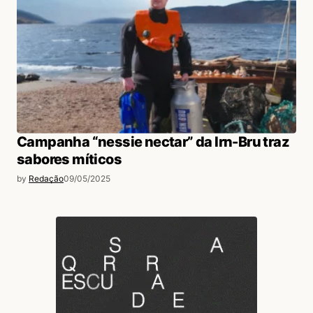
Campanha “nessie nectar” da Irn-Bru traz
sabores míticos
by
Redação
09/05/2025