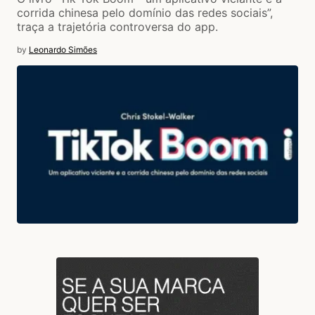
corrida chinesa pelo domínio das redes sociais”,
traça a trajetória controversa do app.
by
Leonardo Simões