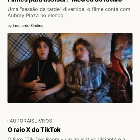
Uma "sessão da tarde" divertida, o filme conta com
Aubrey Plaza no elenco.
by
Leonardo Simões
AUTORAIS
LIVROS
O raio X do TikTok
O livro “Tik Tok Boom - um aplicativo viciante e a