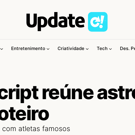
Entretenimento
Criatividade
Tech
Des. P
cript reúne ast
oteiro
’ com atletas famosos