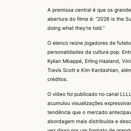
A premissa central é que os grand
abertura do filme é: “2026 is the
doing what they’re told.”
O elenco reúne jogadores de futebo
personalidades da cultura pop. Ent
Kylian Mbappé, Erling Haaland, Vini
Travis Scott e Kim Kardashian, al
créditos.
O vídeo foi publicado no canal LL
acumulou visualizações expressiv
tendência que o mercado antecipav
abordagem mais distribuída e des
vez disso por um formato de grande