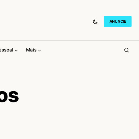
ANUNCIE
essoal
Mais
ros