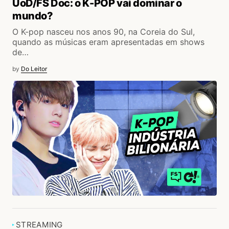
UoD/FS Doc: o K-POP vai dominar o
mundo?
O K-pop nasceu nos anos 90, na Coreia do Sul,
quando as músicas eram apresentadas em shows
de…
by
Do Leitor
STREAMING