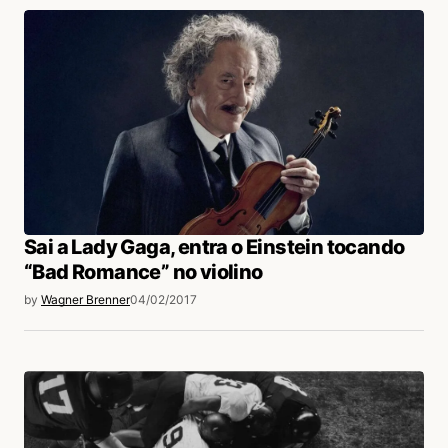
Ana Miraglia
06/02/2017 às 7:05 PM
Getulio Vargas
Acesse para responder
Alysson Rodrigues
06/02/2017 às 6:46 PM
André olha aí o mercado crescendo, brother. :)
Sai a Lady Gaga, entra o Einstein tocando
Acesse para responder
“Bad Romance” no violino
by
Wagner Brenner
04/02/2017
André Filipe Aguiar
06/02/2017 às 7:00 PM
Maravilha! Vamo que vamo, maninho!
Acesse para responder