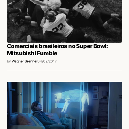
Aline Cruz
06/02/2017 às 6:17 PM
Luciana Santos David a sua cara essas latinhas
rsrs
Acesse para responder
Comerciais brasileiros no Super Bowl:
Mitsubishi Fumble
by
Wagner Brenner
04/02/2017
login