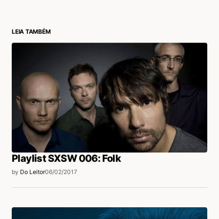
Nathália Escudero
06/02/2017 às 1:05 PM
Muito bom e com uma pitada de humor.
LEIA TAMBÉM
Eu não sou auditiva, mesmo assim gravo as
assinaturas sonoras das marcas.
Acesse para responder
login
Playlist SXSW 006: Folk
by
Do Leitor
06/02/2017