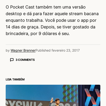
O Pocket Cast também tem uma versão
desktop e dá para fazer aquele stream bacana
enquanto trabalha. Você pode usar o app por
14 dias de graça. Depois, se tiver gostado da
brincadeira, por 9 dólares é seu.
by
Wagner Brenner
Published
fevereiro 23, 2017
3 COMMENTS
Tiago Andrade
27/02/2017 às 2:18 AM
Para quem estiover procurando uma
LEIA TAMBÉM
alternativa gratuita no Android, recomendo o
Podcast Republic (
http://podcastrepublic.net/
).
Inclui todas as funcionalidades citadas e mais
algumas, como criar “podcasts virtuais” com