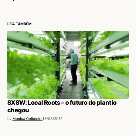
Fernanda Farani
14/03/2017 às 2:26 PM
Hebe Veiga Marisa Bastos
LEIA TAMBÉM
Acesse para responder
login
SXSW: Local Roots – o futuro do plantio
chegou
by
Monica Gelbecke
13/03/2017