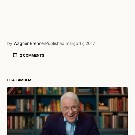
by
Wagner Brenner
Published
março 17, 2017
2 COMMENTS
Rafaella Matos
18/03/2017 às 1:28 AM
Eduardo Bim
LEIA TAMBÉM
Acesse para responder
Marcio David
17/03/2017 às 4:22 PM
Max David Dennis Santos
Acesse para responder