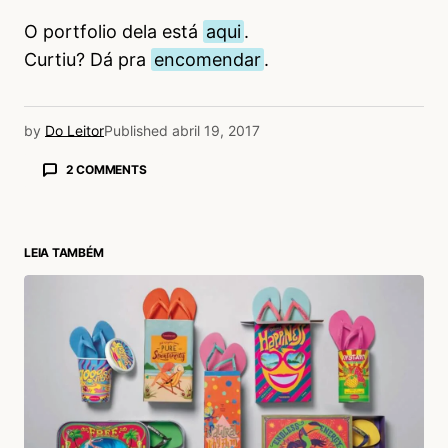
O portfolio dela está
aqui
.
Curtiu? Dá pra
encomendar
.
by
Do Leitor
Published
abril 19, 2017
2 COMMENTS
Wagner Brenner
19/04/2017 às 4:43 PM
Demais!
LEIA TAMBÉM
Acesse para responder
Paula Romano
19/04/2017 às 3:23 PM
Nhaaaa, que lindeza!! :)
Acesse para responder