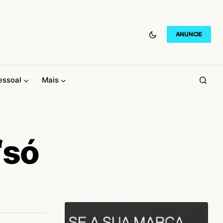
ANUNCIE
essoal
Mais
“só