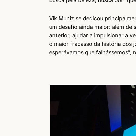
busca pela beleza, busca por “q
Vik Muniz se dedicou principalme
um desafio ainda maior: além de
anterior, ajudar a impulsionar a v
o maior fracasso da história dos 
esperávamos que falhássemos”, r