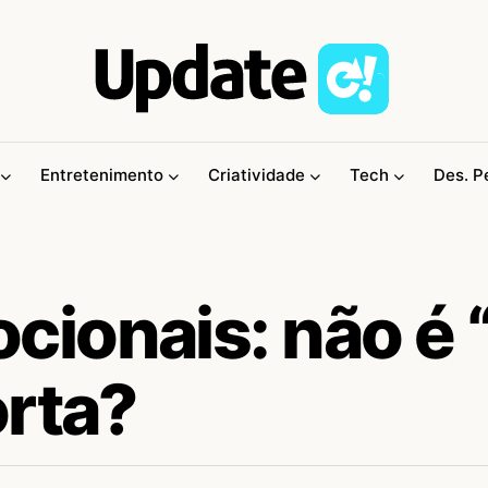
Entretenimento
Criatividade
Tech
Des. P
ionais: não é 
orta?