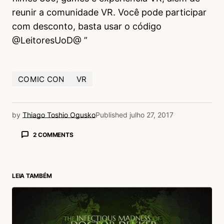
reunir a comunidade VR. Você pode participar
com desconto, basta usar o código
@LeitoresUoD@ ”
COMIC CON
VR
by
Thiago Toshio Ogusko
Published
julho 27, 2017
2 COMMENTS
Capitão Caverna
27/07/2017 às 1:07 PM
“Mais se você acredita” e “A duas semanas
LEIA TAMBÉM
atrás”. Cuidado com esses erros bobos de
Português. No mais, ótima matéria.