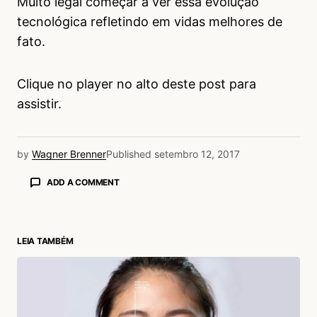
Muito legal começar a ver essa evolução
tecnológica refletindo em vidas melhores de
fato.
Clique no player no alto deste post para
assistir.
by
Wagner Brenner
Published
setembro 12, 2017
ADD A COMMENT
LEIA TAMBÉM
login