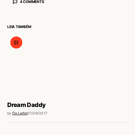
4 COMMENTS
Marcelino
05/09/2017 às 9:43 PM
Compartilho,amigo,desse sentimento,dessa
LEIA TAMBÉM
iminente revolução que mudará tudo e
,infelizmente,pressinto uma senda que dividirá
o planeta.
Acesse para responder
William Barter
05/09/2017 às 9:56 PM
Sim, verdade! Mas, como diz Kevin Ashton
em seu livro How to Fly a Horse, “e não
Dream Daddy
devemos exigir que possamos prever todas
by
Do Leitor
01/09/2017
as consequências de nossas criações, sejam
elas boas ou más. Temos uma
responsabilidade diferente: buscar