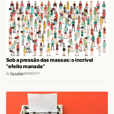
ativamente essas consequências, descobri-
las o mais cedo possível e, se forem ruins,
fazer o que os criadores fazem melhor:
recebê-las como novos problemas a serem
solucionados.”… ou seja, prefiro me apegar à
uma fina camada de esperança, distópica
ou não, mesmo que ela divida o planeta,
pois, pra falar a verdade, não será a
Sob a pressão das massas: o incrível
primeira vez e espero que não seja a
“efeito manada”
última… espero!
by
Do Leitor
29/08/2017
Acesse para responder
Ellen Souto
05/09/2017 às 12:12 PM
ððð