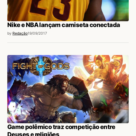
Nike e NBA lançam camiseta conectada
by
Redação
19/09/2017
Game polêmico traz competição entre
Deuses e religiões