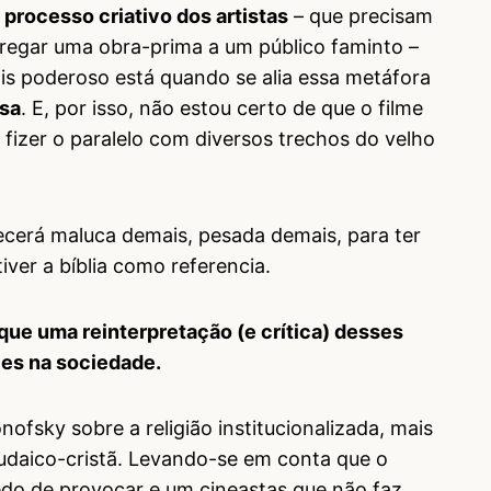
 processo criativo dos artistas
– que precisam
ntregar uma obra-prima a um público faminto –
ais poderoso está quando se alia essa metáfora
osa
. E, por isso, não estou certo de que o filme
fizer o paralelo com diversos trechos do velho
cerá maluca demais, pesada demais, para ter
iver a bíblia como referencia.
que uma reinterpretação (e crítica) desses
les na sociedade.
ofsky sobre a religião institucionalizada, mais
judaico-cristã. Levando-se em conta que o
edo de provocar e um cineastas que não faz