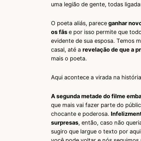
uma legião de gente, todas ligada
O poeta aliás, parece
ganhar novo
os fãs
e por isso permite que tod
evidente de sua esposa. Temos 
casal, até a
revelação de que a p
mais o poeta.
Aqui acontece a virada na história
A segunda metade do filme emba
que mais vai fazer parte do públ
chocante e poderosa.
Infelizment
surpresas
, então, caso não queri
sugiro que largue o texto por aqu
você pode voltar e nós seguimos 