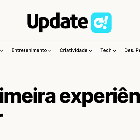
Entretenimento
Criatividade
Tech
Des. P
imeira experiên
r