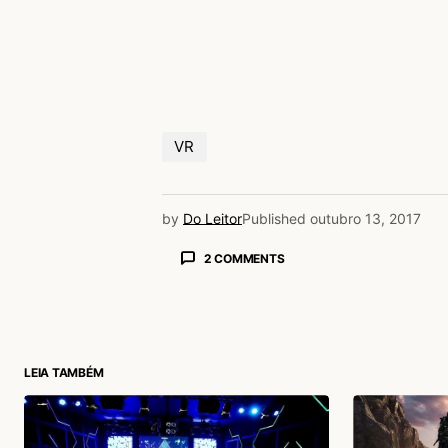
VR
by
Do Leitor
Published
outubro 13, 2017
2 COMMENTS
K K Florence Abdalla
13/10/2017 às 11:12 AM
Rodrigo Albano
Acesse para responder
LEIA TAMBÉM
Ana Carolina Vedovato
13/10/2017 às 10:12 AM
Maximiliano Affonso GuimarÃ£es