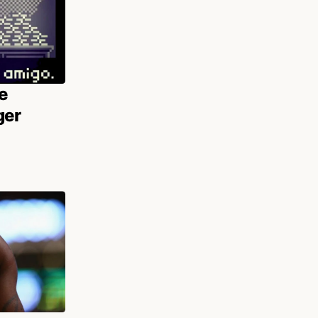
e
ger