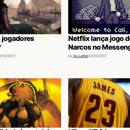
 jogadores
Netflix lança jogo d
?
Narcos no Messen
2/10/2017
by
Do Leitor
02/10/2017