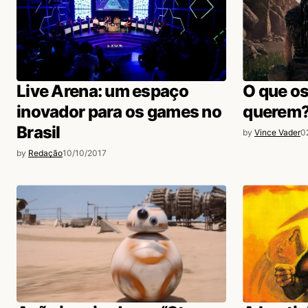
Acesse para responder
Live Arena: um espaço
O que os
login
inovador para os games no
querem
Brasil
by
Vince Vader
0
by
Redação
10/10/2017