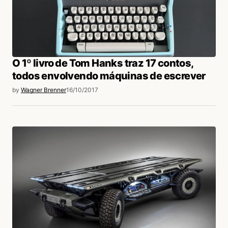
Simita Delaire
17/10/2017 às 7:12 PM
Marlise Storchi
O 1º livro de Tom Hanks traz 17 contos,
Acesse para responder
todos envolvendo máquinas de escrever
by
Wagner Brenner
16/10/2017
login