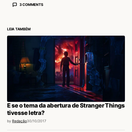
3 COMMENTS
Alexandre Maia
30/10/2017 às 3:12 PM
Normalmente eu adoro as versÃµes cantadas
LEIA TAMBÉM
pelo Puddles, mas essa… putz!!
Acesse para responder
Wagner Brenner
30/10/2017 às 4:12 PM
Ã mais arriscada nÃ©? Ele mesmo
comentou isso lÃ¡ na descriÃ§Ã£o do video,
acho que a intenÃ§Ã£o foi ir pro lado do
esquisito mesmo (digo, mais esquisito) ð
E se o tema da abertura de Stranger Things
Acesse para responder
tivesse letra?
by
Redação
30/10/2017
Bruno Consoni