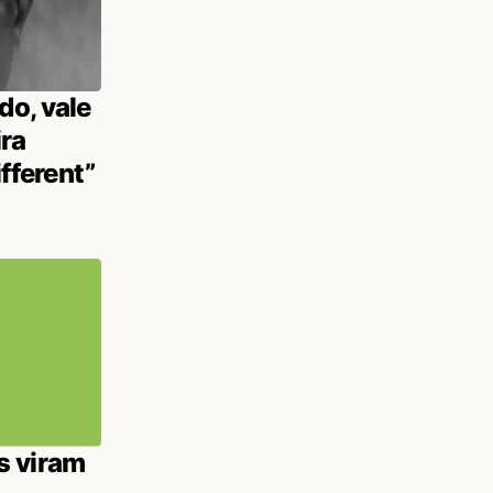
o, vale
ira
ifferent”
s viram