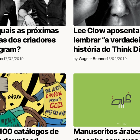
uais as próximas
Lee Clow aposentad
as dos criadores
lembrar “a verdade
agram?
história do Think D
er
17/02/2019
by
Wagner Brenner
15/02/2019
100 catálogos de
Manuscritos árabe