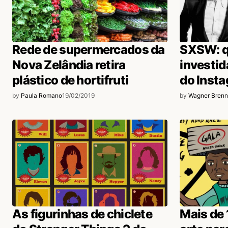
Rede de supermercados da
SXSW: q
Nova Zelândia retira
investid
plástico de hortifruti
do Inst
by
Paula Romano
19/02/2019
by
Wagner Brenn
As figurinhas de chiclete
Mais de 