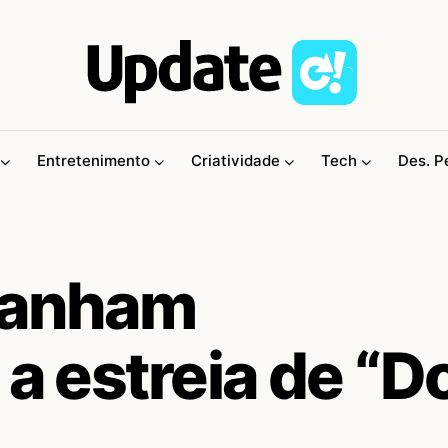
Entretenimento
Criatividade
Tech
Des. P
ganham
 a estreia de “D