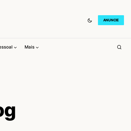
ANUNCIE
essoal
Mais
og