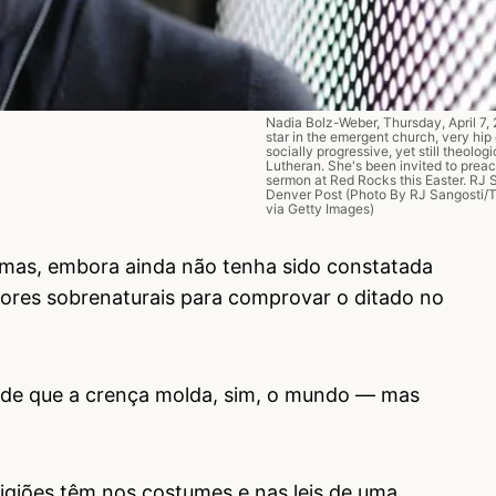
Nadia Bolz-Weber, Thursday, April 7, 2
star in the emergent church, very hip 
socially progressive, yet still theologi
Lutheran. She's been invited to preac
sermon at Red Rocks this Easter. RJ 
Denver Post (Photo By RJ Sangosti/
via Getty Images)
mas, embora ainda não tenha sido constatada
ores sobrenaturais para comprovar o ditado no
s de que a crença molda, sim, o mundo — mas
ligiões têm nos costumes e nas leis de uma