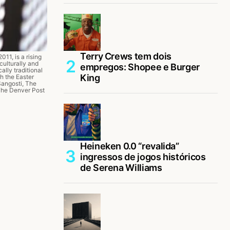
Terry Crews tem dois
011, is a rising
culturally and
empregos: Shopee e Burger
cally traditional
King
h the Easter
Sangosti, The
The Denver Post
Heineken 0.0 “revalida”
ingressos de jogos históricos
de Serena Williams