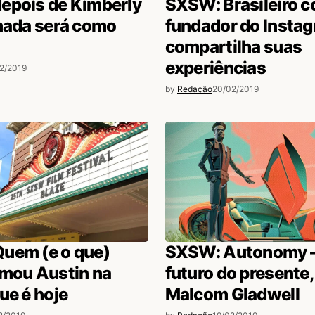
epois de Kimberly
SXSW: Brasileiro c
nada será como
fundador do Insta
compartilha suas
experiências
2/2019
by
Redação
20/02/2019
uem (e o que)
SXSW: Autonomy –
rmou Austin na
futuro do presente,
ue é hoje
Malcom Gladwell