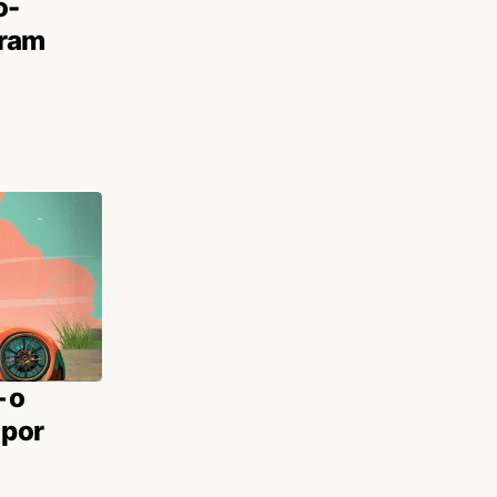
o-
gram
 o
 por