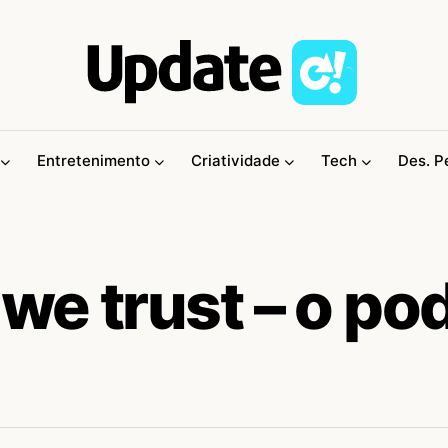
Entretenimento
Criatividade
Tech
Des. P
 we trust – o po