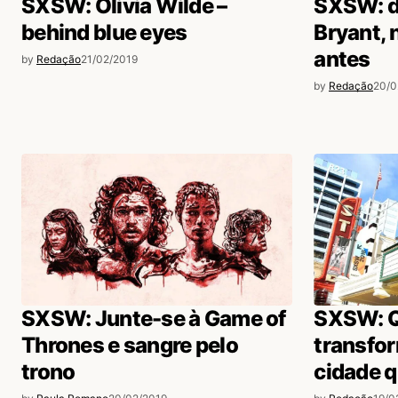
SXSW: Olivia Wilde –
SXSW: d
behind blue eyes
Bryant, 
antes
by
Redação
21/02/2019
by
Redação
20/0
SXSW: Junte-se à Game of
SXSW: Q
Thrones e sangre pelo
transfo
trono
cidade q