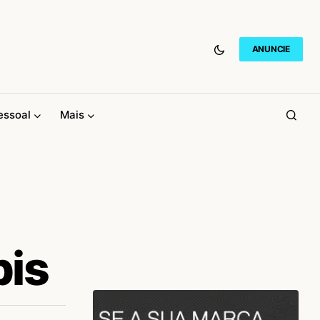
ANUNCIE
essoal
Mais
bis