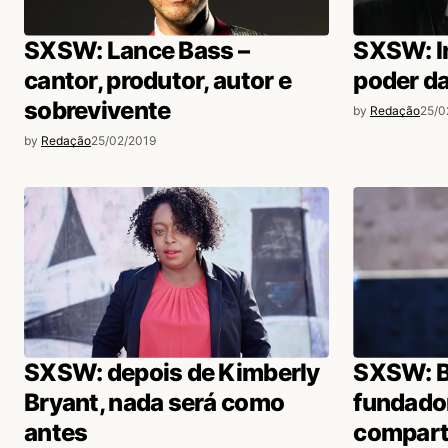
SXSW: Lance Bass –
SXSW: In
cantor, produtor, autor e
poder da
sobrevivente
by
Redação
25/0
by
Redação
25/02/2019
SXSW: depois de Kimberly
SXSW: Br
Bryant, nada será como
fundado
antes
compart