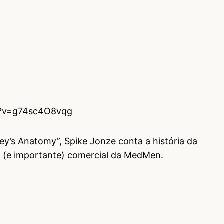
h?v=g74sc4O8vqg
ey’s Anatomy”, Spike Jonze conta a história da
o (e importante) comercial da MedMen.