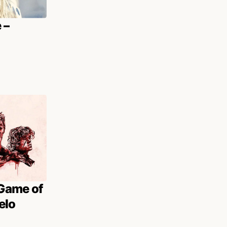
 –
Game of
elo