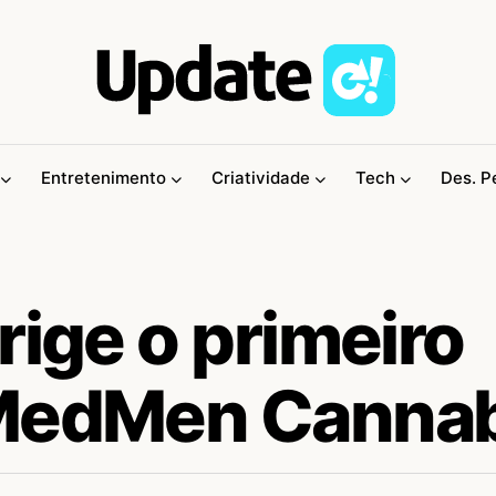
Entretenimento
Criatividade
Tech
Des. P
rige o primeiro
 MedMen Canna