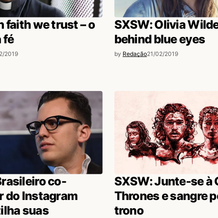
 faith we trust – o
SXSW: Olivia Wilde
 fé
behind blue eyes
2/2019
by
Redação
21/02/2019
asileiro co-
SXSW: Junte-se à 
r do Instagram
Thrones e sangre p
ilha suas
trono