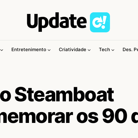
Entretenimento
Criatividade
Tech
Des. P
 do Steamboat
omemorar os 90 