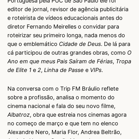
Portuguesa pela PUC de São Paulo ele foi
editor de jornal, revisor de agência publicitária
e roteirista de vídeos educacionais antes do
diretor Fernando Meirelles o convidar para
roteirizar seu primeiro longa, nada menos do
que o emblemático
Cidade de Deus
. De lá para
cá participou de outras grandes obras, como
O
Ano em que meus Pais Saíram de Férias
,
Tropa
de Elite 1
e
2
,
Linha de Passe
e
VIPs
.
Na conversa com o Trip FM Bráulio reflete
sobre a profissão, analisa o momento do
cinema nacional e fala do seu novo filme,
Albatroz
, obra que estreia nos cinemas agora
no começo de março e que tem no elenco
Alexandre Nero, Maria Flor, Andrea Beltrão,