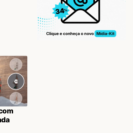
 com
ada