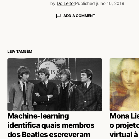
by
Do Leitor
Published
julho 10, 2019
ADD A COMMENT
login
LEIA TAMBÉM
Machine-learning
Mona Lis
identifica quais membros
o projet
dos Beatles escreveram
virtual 