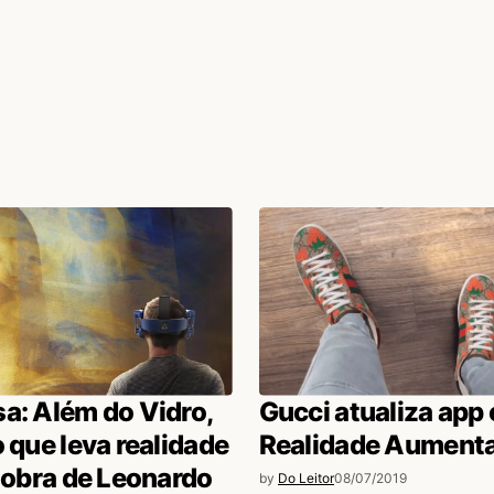
a: Além do Vidro,
Gucci atualiza app
o que leva realidade
Realidade Aument
à obra de Leonardo
by
Do Leitor
08/07/2019