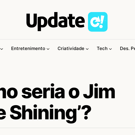
Entretenimento
Criatividade
Tech
Des. P
o seria o Jim
 Shining’?