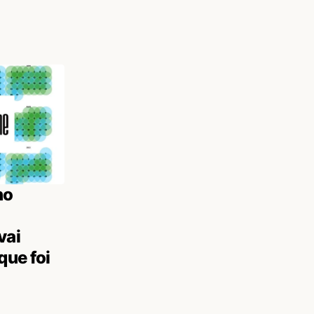
no
vai
que foi