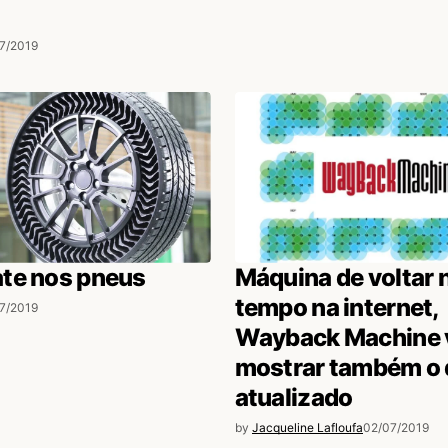
7/2019
te nos pneus
Máquina de voltar 
tempo na internet,
7/2019
Wayback Machine 
mostrar também o 
atualizado
by
Jacqueline Lafloufa
02/07/2019