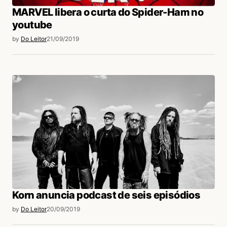
MARVEL libera o curta do Spider-Ham no
youtube
by
Do Leitor
21/09/2019
Korn anuncia podcast de seis episódios
by
Do Leitor
20/09/2019