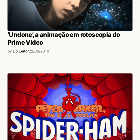
‘Undone’, a animação em rotoscopia do
Prime Video
by
Do Leitor
22/09/2019