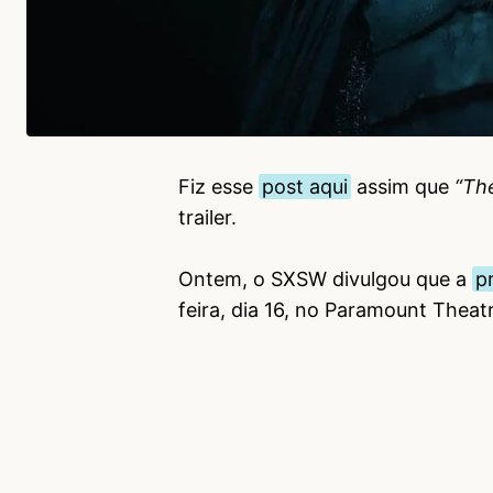
Fiz esse
post aqui
assim que
“Th
trailer.
Ontem, o SXSW divulgou que a
p
feira, dia 16, no Paramount Theat