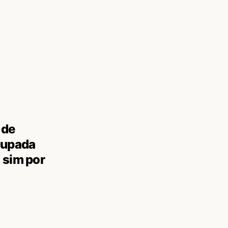
 de
cupada
 sim por