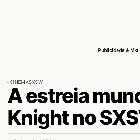
Publicidade & Mkt
CINEMA
SXSW
A estreia mun
Knight no SX