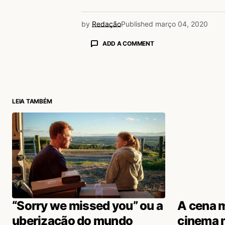
by
Redação
Published
março 04, 2020
ADD A COMMENT
login
LEIA TAMBÉM
“Sorry we missed you” ou a
A cena m
uberização do mundo
cinema