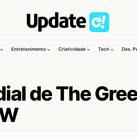
Entretenimento
Criatividade
Tech
Des. P
dial de The Gre
SW