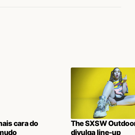
ais cara do
The SXSW Outdoor
 mudo
divulga line-up