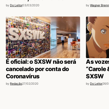
by
Do Leitor
03/03/2020
by
Wagner Brenn
É oficial: o SXSW não será
As voze
cancelado por conta do
“Carole 
Coronavírus
SXSW
by
Redação
27/02/2020
by
Do Leitor
26/