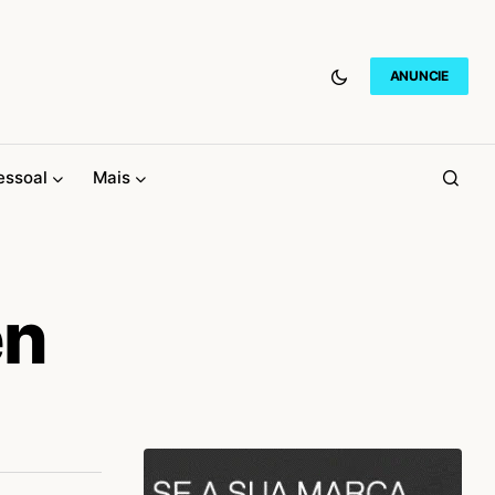
ANUNCIE
essoal
Mais
en