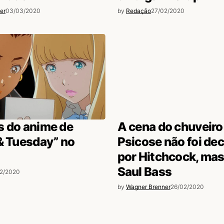
er
03/03/2020
by
Redação
27/02/2020
s do anime de
A cena do chuveiro
& Tuesday” no
Psicose não foi de
por Hitchcock, mas
Saul Bass
02/2020
by
Wagner Brenner
26/02/2020