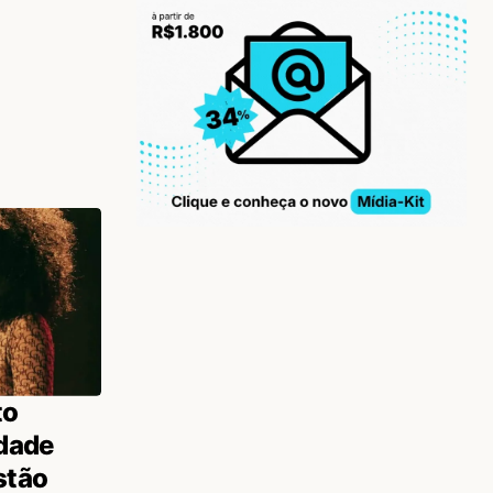
to
idade
stão