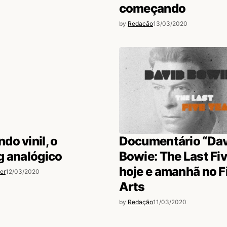
começando
by
Redação
13/03/2020
o vinil, o
Documentário “Dav
g analógico
Bowie: The Last Fi
hoje e amanhã no F
er
12/03/2020
Arts
by
Redação
11/03/2020