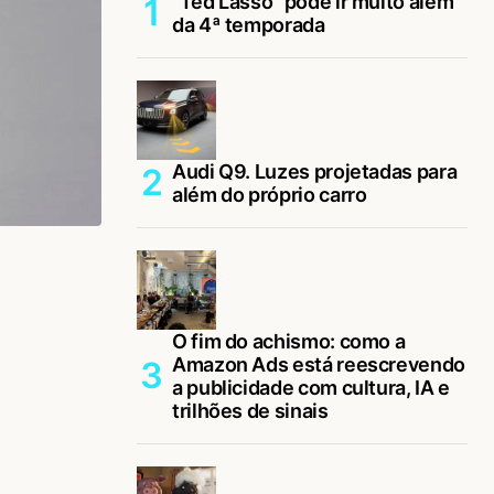
“Ted Lasso” pode ir muito além
da 4ª temporada
Audi Q9. Luzes projetadas para
além do próprio carro
O fim do achismo: como a
Amazon Ads está reescrevendo
a publicidade com cultura, IA e
trilhões de sinais