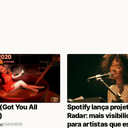
(Got You All
Spotify lança proje
)
Radar: mais visibil
para artistas que e
er
13/03/2020