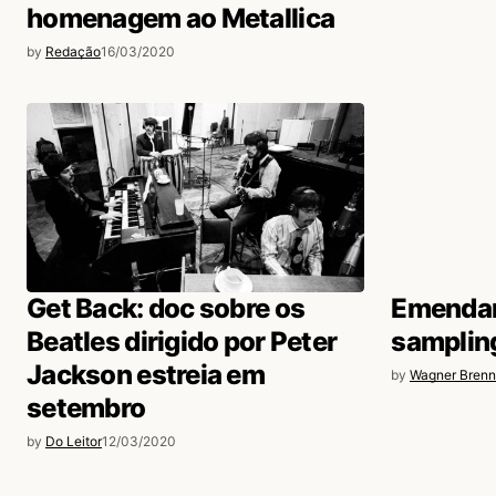
homenagem ao Metallica
by
Redação
16/03/2020
Get Back: doc sobre os
Emendand
Beatles dirigido por Peter
samplin
Jackson estreia em
by
Wagner Brenn
setembro
by
Do Leitor
12/03/2020