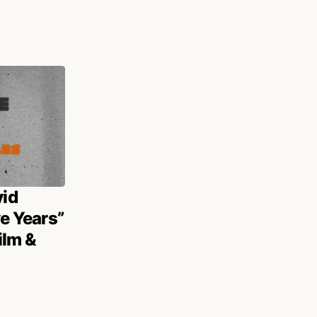
id
ve Years”
ilm &