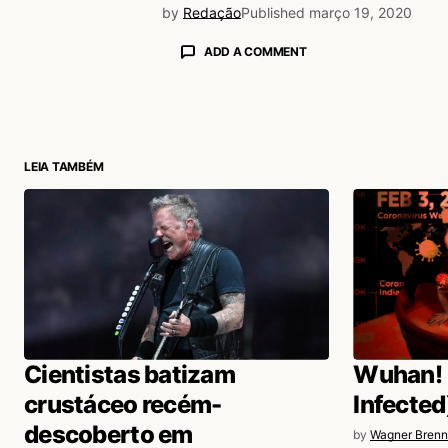
by
Redação
Published
março 19, 2020
ADD A COMMENT
login
LEIA TAMBÉM
Cientistas batizam
Wuhan! 
crustáceo recém-
Infected
descoberto em
by
Wagner Brenn