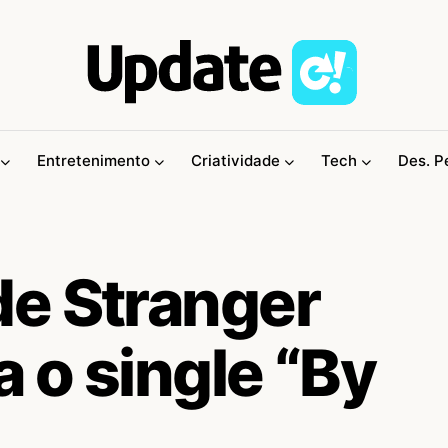
Entretenimento
Criatividade
Tech
Des. P
e Stranger
a o single “By