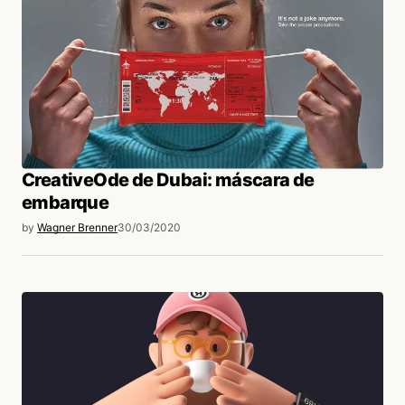
CreativeOde de Dubai: máscara de
embarque
by
Wagner Brenner
30/03/2020