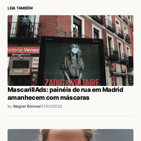
LEIA TAMBÉM
login
MascarillAds: painéis de rua em Madrid
amanhecem com máscaras
by
Wagner Brenner
31/03/2020