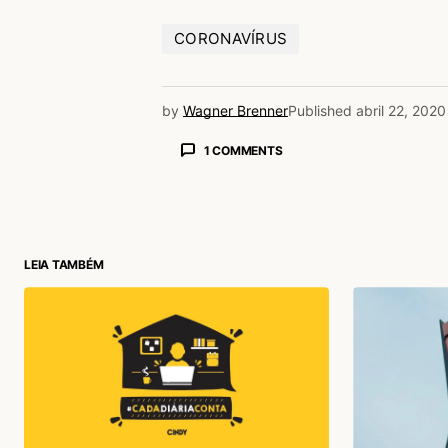
CORONAVÍRUS
by
Wagner Brenner
Published
abril 22, 2020
1 COMMENTS
Maria da Silva
23/04/2020 às 8:41 AM
Boa a analogia
Acesse para responder
LEIA TAMBÉM
login