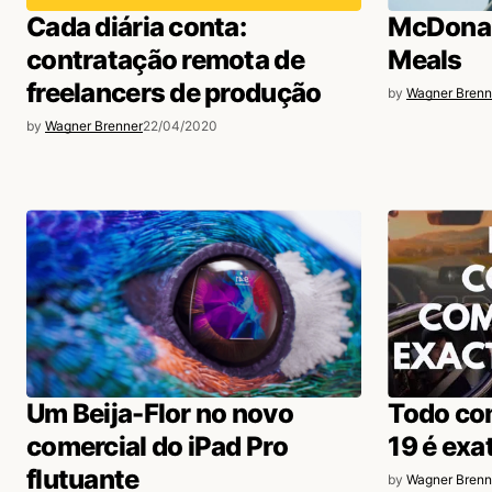
Cada diária conta:
McDonal
contratação remota de
Meals
freelancers de produção
by
Wagner Brenn
by
Wagner Brenner
22/04/2020
Um Beija-Flor no novo
Todo com
comercial do iPad Pro
19 é ex
flutuante
by
Wagner Brenn