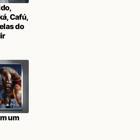
ldo,
á, Cafú,
elas do
ir
om um