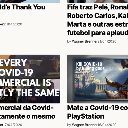
d’s Thank You
Fifa traz Pelé, Rona
Roberto Carlos, Kak
Marta e outras estr
er
21/04/2020
futebol para aplaud
by
Wagner Brenner
21/04/2020
ercial da Covid-
Mate a Covid-19 c
atamente o mesmo
PlayStation
er
17/04/2020
by
Wagner Brenner
16/04/2020