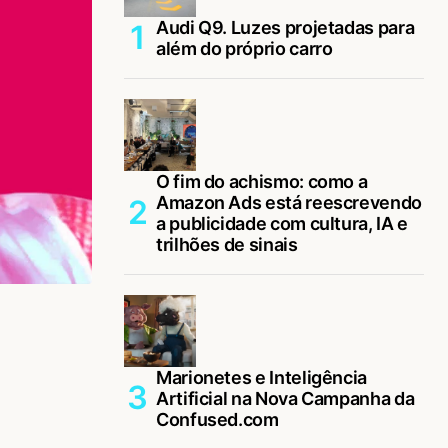
Audi Q9. Luzes projetadas para
além do próprio carro
O fim do achismo: como a
Amazon Ads está reescrevendo
a publicidade com cultura, IA e
trilhões de sinais
Marionetes e Inteligência
Artificial na Nova Campanha da
Confused.com