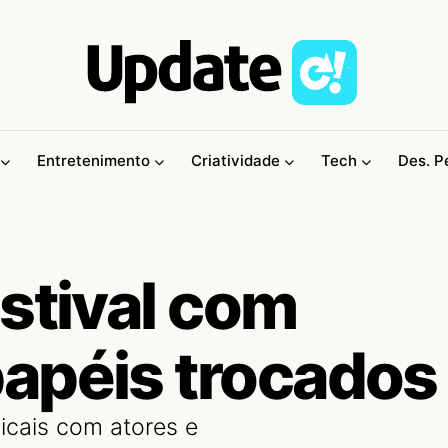
Entretenimento
Criatividade
Tech
Des. P
stival com
apéis trocados
cais com atores e