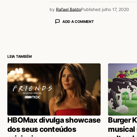
by
Rafael Baldo
Published
julho 17, 2020
ADD A COMMENT
login
LEIA TAMBÉM
HBOMax divulga showcase
Burger K
dos seus conteúdos
musical