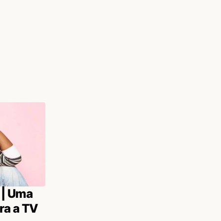
 | Uma
ra a TV