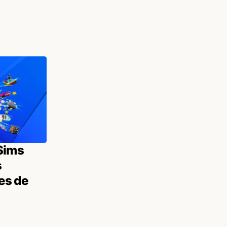
Sims
s
es de