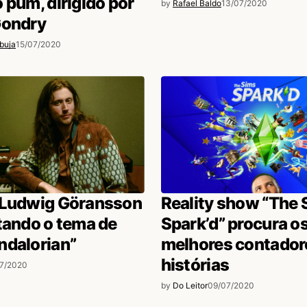
 pum, dirigido por
by
Rafael Baldo
13/07/2020
Gondry
buja
15/07/2020
 Ludwig Göransson
Reality show “The 
tando o tema de
Spark’d” procura o
ndalorian”
melhores contador
histórias
07/2020
by
Do Leitor
09/07/2020