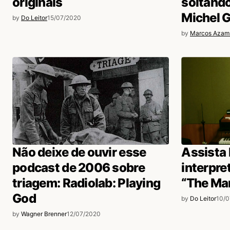
originais
soltando
Michel 
by
Do Leitor
15/07/2020
by
Marcos Azam
Não deixe de ouvir esse
Assista
podcast de 2006 sobre
interpre
triagem: Radiolab: Playing
“The Ma
God
by
Do Leitor
10/
by
Wagner Brenner
12/07/2020